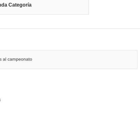
da Categoría
tes al campeonato
8