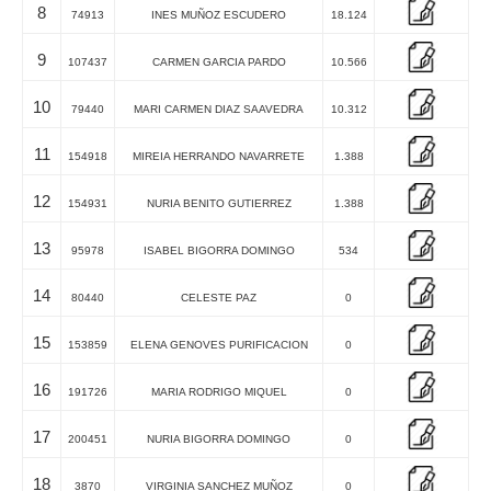
8
74913
INES MUÑOZ ESCUDERO
18.124
9
107437
CARMEN GARCIA PARDO
10.566
10
79440
MARI CARMEN DIAZ SAAVEDRA
10.312
11
154918
MIREIA HERRANDO NAVARRETE
1.388
12
154931
NURIA BENITO GUTIERREZ
1.388
13
95978
ISABEL BIGORRA DOMINGO
534
14
80440
CELESTE PAZ
0
15
153859
ELENA GENOVES PURIFICACION
0
16
191726
MARIA RODRIGO MIQUEL
0
17
200451
NURIA BIGORRA DOMINGO
0
18
3870
VIRGINIA SANCHEZ MUÑOZ
0