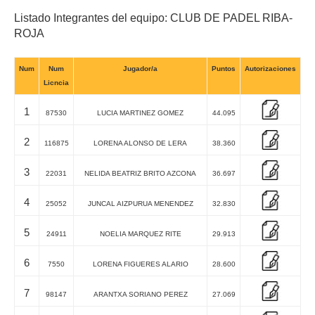
Listado Integrantes del equipo: CLUB DE PADEL RIBA-
ROJA
Num
Num
Jugador/a
Puntos
Autorizaciones
Licncia
1
87530
LUCIA MARTINEZ GOMEZ
44.095
2
116875
LORENA ALONSO DE LERA
38.360
3
22031
NELIDA BEATRIZ BRITO AZCONA
36.697
4
25052
JUNCAL AIZPURUA MENENDEZ
32.830
5
24911
NOELIA MARQUEZ RITE
29.913
6
7550
LORENA FIGUERES ALARIO
28.600
7
98147
ARANTXA SORIANO PEREZ
27.069