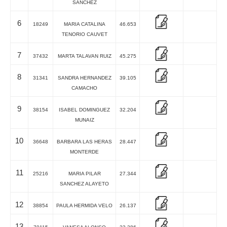
SANCHEZ
6
18249
MARIA CATALINA
46.653
TENORIO CAUVET
7
37432
MARTA TALAVAN RUIZ
45.275
8
31341
SANDRA HERNANDEZ
39.105
CAMACHO
9
38154
ISABEL DOMINGUEZ
32.204
MUNAIZ
10
36648
BARBARA LAS HERAS
28.447
MONTERDE
11
25216
MARIA PILAR
27.344
SANCHEZ ALAYETO
12
38854
PAULA HERMIDA VELO
26.137
13