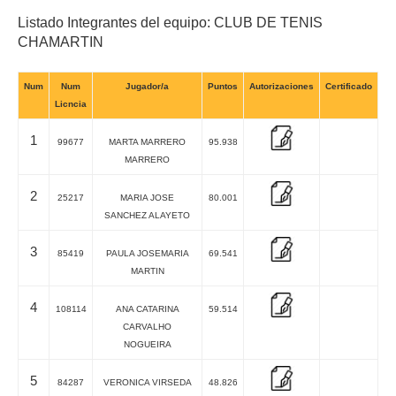
Listado Integrantes del equipo: CLUB DE TENIS
CHAMARTIN
Num
Num
Jugador/a
Puntos
Autorizaciones
Certificado
Licncia
1
99677
MARTA MARRERO
95.938
MARRERO
2
25217
MARIA JOSE
80.001
SANCHEZ ALAYETO
3
85419
PAULA JOSEMARIA
69.541
MARTIN
4
108114
ANA CATARINA
59.514
CARVALHO
NOGUEIRA
5
84287
VERONICA VIRSEDA
48.826