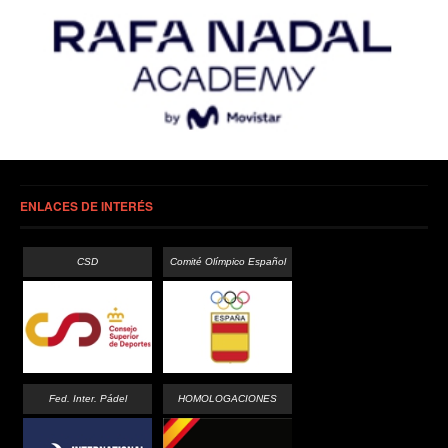
ENLACES DE INTERÉS
CSD
Comité Olímpico Español
Fed. Inter. Pádel
HOMOLOGACIONES