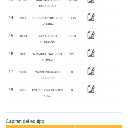
70115
VANESA ALONSO
23.386
RODRIGUEZ
14
3229
BELEN CASTRILLO DE
1.915
LA CRUZ
15
38444
PAZ ALONSO
1.659
GORBEÑA
16
931
M ISABEL GALLEGO
320
GOMEZ
17
35316
CAROLINA PRADO
0
CRESPO
18
3400
ICIAR ELENA MONTES
0
ARCE
Capitán del equipo