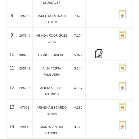
MARGALEF
8
126952
CARLOTA ESTRADA
7.629
SASTRE
9
207344
AINHOA RODRIGUEZ
7.204
JARA
10
308730
CAMILLE SIREIX .
5.879
11
205742
AINA PORTA
5.344
FALGUERA
12
226936
ALICIA ALEGRE
4.707
MASNOU
13
47651
ARIADNA ESCARDO
4.380
TOMAS
14
129145
MARTA PINEDA
3.728
CANDEL