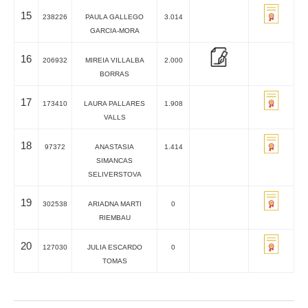
15
238226
PAULA GALLEGO
3.014
GARCIA-MORA
16
206932
MIREIA VILLALBA
2.000
BORRAS
17
173410
LAURA PALLARES
1.908
VALLS
18
97372
ANASTASIA
1.414
SIMANCAS
SELIVERSTOVA
19
302538
ARIADNA MARTI
0
RIEMBAU
20
127030
JULIA ESCARDO
0
TOMAS