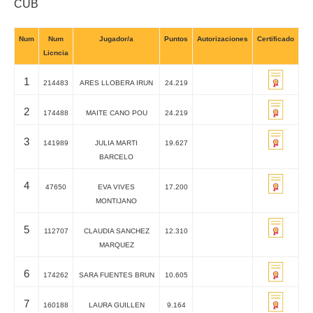
CUB
Num
Num
Jugador/a
Puntos
Autorizaciones
Certificado
Licncia
1
214483
ARES LLOBERA IRUN
24.219
2
174488
MAITE CANO POU
24.219
3
141989
JULIA MARTI
19.627
BARCELO
4
47650
EVA VIVES
17.200
MONTIJANO
5
112707
CLAUDIA SANCHEZ
12.310
MARQUEZ
6
174262
SARA FUENTES BRUN
10.605
7
160188
LAURA GUILLEN
9.164