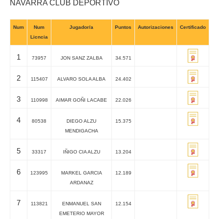
NAVARRA CLUB DEPORTIVO
Num
Num
Jugador/a
Puntos
Autorizaciones
Certificado
Licncia
1
73957
JON SANZ ZALBA
34.571
2
115407
ALVARO SOLA ALBA
24.402
3
110998
AIMAR GOÑI LACABE
22.026
4
80538
DIEGO ALZU
15.375
MENDIGACHA
5
33317
IÑIGO CIA ALZU
13.204
6
123995
MARKEL GARCIA
12.189
ARDANAZ
7
113821
ENMANUEL SAN
12.154
EMETERIO MAYOR