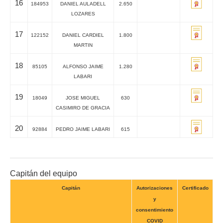
16
184953
DANIEL AULADELL
2.650
LOZARES
17
122152
DANIEL CARDIEL
1.800
MARTIN
18
85105
ALFONSO JAIME
1.280
LABARI
19
18049
JOSE MIGUEL
630
CASIMIRO DE GRACIA
20
92884
PEDRO JAIME LABARI
615
Capitán del equipo
Capitán
Autorizaciones
Certificado
y
consentimiento
COVID