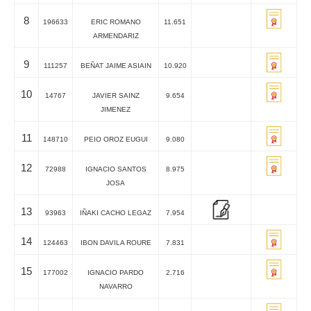
8
196633
ERIC ROMANO
11.651
ARMENDARIZ
9
111257
BEÑAT JAIME ASIAIN
10.920
10
14767
JAVIER SAINZ
9.654
JIMENEZ
11
148710
PEIO OROZ EUGUI
9.080
12
72988
IGNACIO SANTOS
8.975
JOSA
13
93963
IÑAKI CACHO LEGAZ
7.954
14
124463
IBON DAVILA ROURE
7.831
15
177002
IGNACIO PARDO
2.716
NAVARRO