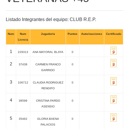
Listado Integrantes del equipo: CLUB R.E.P.
Num
Num
Jugador/a
Puntos
Autorizaciones
Certificado
Licncia
1
229313
ANA MAYORAL BLAYA
0
2
37438
CARMEN FRANCO
0
GARRIDO
3
106712
CLAUDIA RODRIGUEZ
0
RENGIFO
4
38599
CRISTINA PARDO
0
ASENSIO
5
35462
GLORIA BAENA
0
PALACIOS