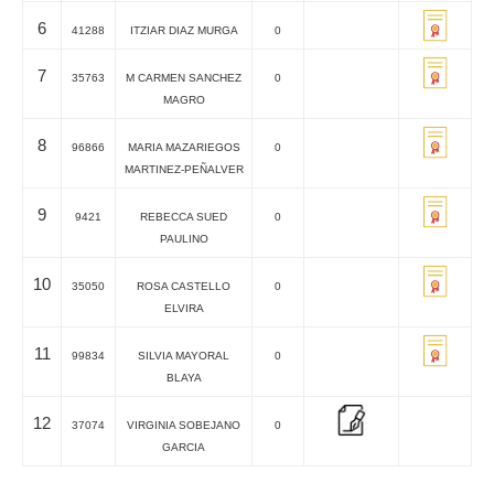
6
41288
ITZIAR DIAZ MURGA
0
7
35763
M CARMEN SANCHEZ
0
MAGRO
8
96866
MARIA MAZARIEGOS
0
MARTINEZ-PEÑALVER
9
9421
REBECCA SUED
0
PAULINO
10
35050
ROSA CASTELLO
0
ELVIRA
11
99834
SILVIA MAYORAL
0
BLAYA
12
37074
VIRGINIA SOBEJANO
0
GARCIA