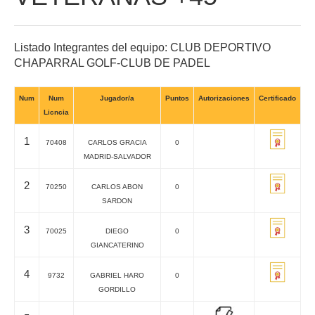
Listado Integrantes del equipo: CLUB DEPORTIVO
CHAPARRAL GOLF-CLUB DE PADEL
Num
Num
Jugador/a
Puntos
Autorizaciones
Certificado
Licncia
1
70408
CARLOS GRACIA
0
MADRID-SALVADOR
2
70250
CARLOS ABON
0
SARDON
3
70025
DIEGO
0
GIANCATERINO
4
9732
GABRIEL HARO
0
GORDILLO