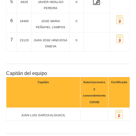
5
6928
JAVIER HIDALGO
0
PEREIRA
6
18480
JOSE MARIA
0
PEÑAFIEL CAMPOS
7
23120
JUAN JOSE HINOJOSA
0
ONIEVA
Capitán del equipo
Capitán
Autorizaciones
Certificado
y
consentimiento
COVID
JUAN LUIS GARCIA ALGUACIL