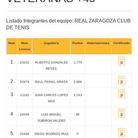
Listado Integrantes del equipo: REAL ZARAGOZA CLUB
DE TENIS
Num
Num
Jugador/a
Puntos
Autorizaciones
Certificado
Licncia
1
15232
ALBERTO GONZALEZ
1.775
REYES
2
93479
RAUL PERIEL GRASA
1.686
3
21162
JUAN CARLOS LOPEZ
1.243
MAS
4
24509
LUIS MIGUEL
36
SUBIRON VALERO
5
25498
DIEGO RODRIGO RUIZ
0