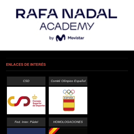
ENLACES DE INTERÉS
CSD
Comité Olímpico Español
Fed. Inter. Pádel
HOMOLOGACIONES