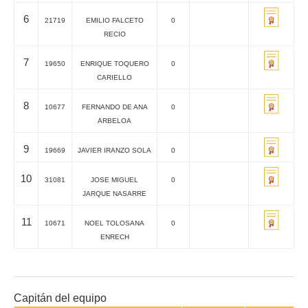
6
21719
EMILIO FALCETO
0
RECIO
7
19650
ENRIQUE TOQUERO
0
CARIELLO
8
10677
FERNANDO DE ANA
0
ARBELOA
9
19669
JAVIER IRANZO SOLA
0
10
31081
JOSE MIGUEL
0
JARQUE NASARRE
11
10671
NOEL TOLOSANA
0
ENRECH
Capitán del equipo