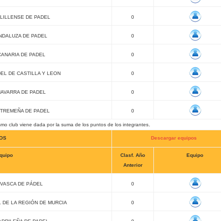
LILLENSE DE PADEL
0
NDALUZA DE PADEL
0
ANARIA DE PADEL
0
EL DE CASTILLA Y LEON
0
AVARRA DE PADEL
0
TREMEÑA DE PADEL
0
.
mo club viene dada por la suma de los puntos de los integrantes
NOS
Descargar equipos
quipo
Clasf. Año
Equipo
Anterior
VASCA DE PÁDEL
0
 DE LA REGIÓN DE MURCIA
0