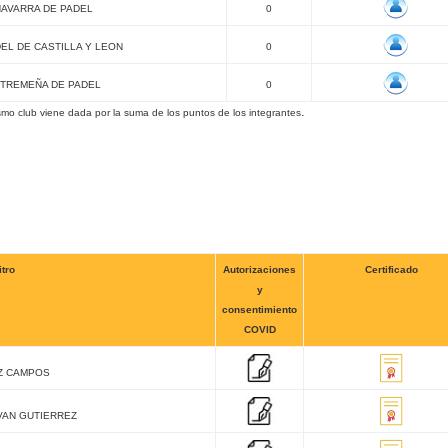
AVARRA DE PADEL
0
EL DE CASTILLA Y LEON
0
TREMEÑA DE PADEL
0
.
mo club viene dada por la suma de los puntos de los integrantes
itro
Autorizaciones
Certificado
y
consentimiento
COVID
Z CAMPOS
VAN GUTIERREZ