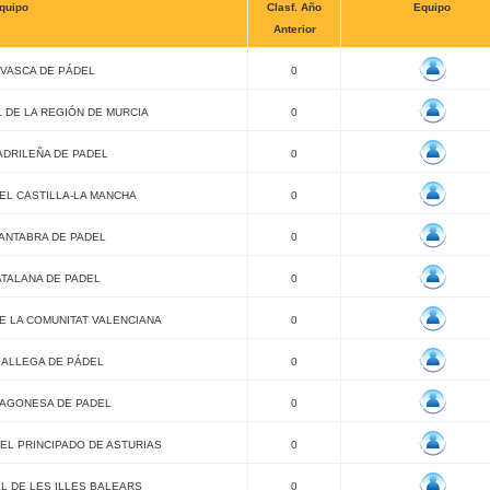
quipo
Clasf. Año
Equipo
Anterior
VASCA DE PÁDEL
0
 DE LA REGIÓN DE MURCIA
0
DRILEÑA DE PADEL
0
EL CASTILLA-LA MANCHA
0
ANTABRA DE PADEL
0
TALANA DE PADEL
0
E LA COMUNITAT VALENCIANA
0
ALLEGA DE PÁDEL
0
AGONESA DE PADEL
0
EL PRINCIPADO DE ASTURIAS
0
L DE LES ILLES BALEARS
0