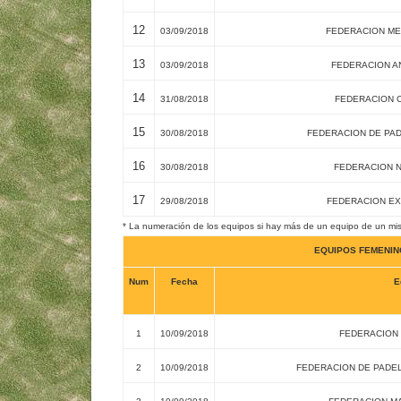
12
03/09/2018
FEDERACION ME
13
03/09/2018
FEDERACION A
14
31/08/2018
FEDERACION C
15
30/08/2018
FEDERACION DE PAD
16
30/08/2018
FEDERACION N
17
29/08/2018
FEDERACION EX
* La numeración de los equipos si hay más de un equipo de un mis
EQUIPOS FEMENI
Num
Fecha
E
1
10/09/2018
FEDERACION 
2
10/09/2018
FEDERACION DE PADEL