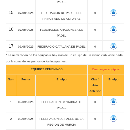
PADEL
15
07/08/2025
FEDERACION DE PADEL DEL
0
PRINCIPADO DE ASTURIAS
16
07/08/2025
FEDERACION ARAGONESA DE
0
PADEL
17
07/08/2025
FEDERACIO CATALANA DE PADEL
0
* La numeración de los equipos si hay más de un equipo de un mismo club viene dada
.
por la suma de los puntos de los integrantes
EQUIPOS FEMENINOS
Descargar equipos
Num
Fecha
Equipo
Clasf.
Equipo
Año
Anterior
1
02/09/2025
FEDERACION CANTABRA DE
0
PADEL
2
02/09/2025
FEDERACION DE PADEL DE LA
0
REGIÓN DE MURCIA