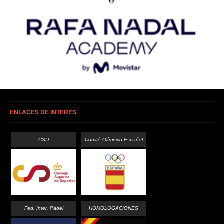
ENLACES DE INTERÉS
CSD
Comité Olímpico Español
Fed. Inter. Pádel
HOMOLOGACIONES