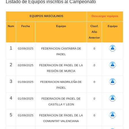
Listado de Equipos inscritos al Campeonato
EQUIPOS MASCULINOS
Descargar equipos
Num
Fecha
Equipo
Clasf.
Equipo
Año
Anterior
1
02/09/2025
FEDERACION CANTABRA DE
0
PADEL
2
02/09/2025
FEDERACION DE PADEL DE LA
0
REGIÓN DE MURCIA
3
01/09/2025
FEDERACION MADRILEÑA DE
0
PADEL
4
01/09/2025
FEDERACION DE PADEL DE
0
CASTILLA Y LEON
5
01/09/2025
FEDERACION DE PADEL DE LA
0
COMUNITAT VALENCIANA