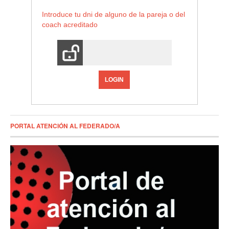
Introduce tu dni de alguno de la pareja o del
coach acreditado
LOGIN
PORTAL ATENCIÓN AL FEDERADO/A