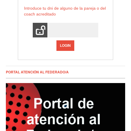
Introduce tu dni de alguno de la pareja o del
coach acreditado
LOGIN
PORTAL ATENCIÓN AL FEDERADO/A