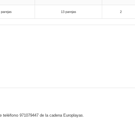
 parejas
13 parejas
2
e teléfono
971079447 de la cadena Europlayas.