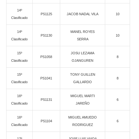
14º
PS1125
JACOB NADAL VILA
10
Clasificado
14º
MANEL ROYES
PS1130
10
Clasificado
SERRA
15º
JOSU LEZAMA
PS1058
8
Clasificado
OJANGUREN
15º
TONY GUILLEN
PS1041
8
Clasificado
GALLARDO
16º
MIGUEL MARTI
PS1131
6
Clasificado
JAREÑO
16º
MIGUEL AMUEDO
PS1104
6
Clasificado
RODRIGUEZ
17º
JOSE LUIS VIADA