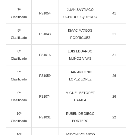
7º
JUAN SANTIAGO
PS1054
41
Clasificado
UCENDO IZQUIERDO
8º
ISAAC MATEOS
PS1043
31
Clasificado
RODRIGUEZ
8º
LUIS EDUARDO
PS1016
31
Clasificado
MUÑOZ VIVAS
9º
JUAN ANTONIO
PS1059
26
Clasificado
LOPEZ LOPEZ
9º
MIGUEL BETORET
PS1074
26
Clasificado
CATALA
10º
RUBEN DE DIEGO
PS1031
22
Clasificado
PORTERO
10º
ANDONI VELASCO