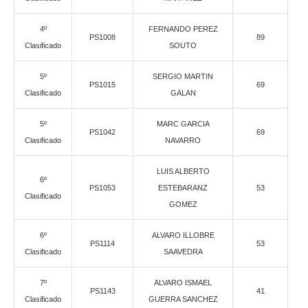
4º
FERNANDO PEREZ
PS1008
89
Clasificado
SOUTO
5º
SERGIO MARTIN
PS1015
69
Clasificado
GALAN
5º
MARC GARCIA
PS1042
69
Clasificado
NAVARRO
LUIS ALBERTO
6º
PS1053
ESTEBARANZ
53
Clasificado
GOMEZ
6º
ALVARO ILLOBRE
PS1114
53
Clasificado
SAAVEDRA
7º
ALVARO ISMAEL
PS1143
41
Clasificado
GUERRA SANCHEZ