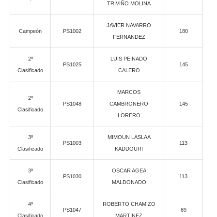
TRIVIÑO MOLINA
JAVIER NAVARRO
Campeón
PS1002
180
FERNANDEZ
2º
LUIS PEINADO
PS1025
145
Clasificado
CALERO
MARCOS
2º
PS1048
CAMBRONERO
145
Clasificado
LORERO
3º
MIMOUN LASLAA
PS1003
113
Clasificado
KADDOURI
3º
OSCAR AGEA
PS1030
113
Clasificado
MALDONADO
4º
ROBERTO CHAMIZO
PS1047
89
Clasificado
MARTINEZ