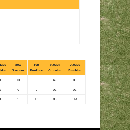
idos
Sets
Sets
Juegos
Juegos
idos
Ganados
Perdidos
Ganados
Perdidos
0
10
0
62
36
2
6
5
52
52
8
5
16
88
114