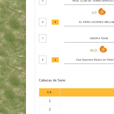
5
REAL CLUB DE TENNIS BARCEL
2/3
6
4
EL PERU CACERES WELLN
7
VIBOR-A TEAM
W.O.
8
1
Club Deportivo Básico de Páde
Cabezas de Serie:
C.S.
1
2