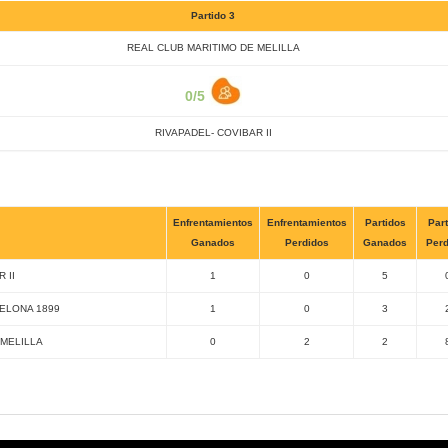
Partido 3
REAL CLUB MARITIMO DE MELILLA
0/5
RIVAPADEL- COVIBAR II
Enfrentamientos
Enfrentamientos
Partidos
Part
Ganados
Perdidos
Ganados
Perd
 II
1
0
5
ELONA 1899
1
0
3
 MELILLA
0
2
2