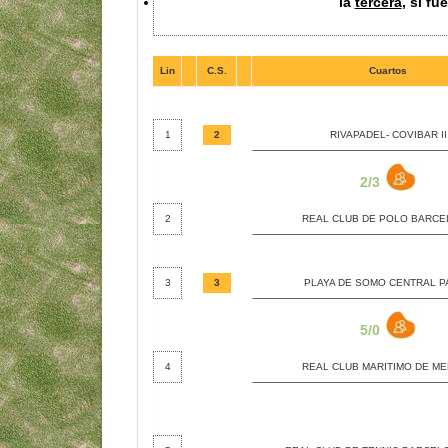
la
tercera
, si f
Lin
C.S.
Cuartos
1
2
RIVAPADEL- COVIBAR II
2/3
2
REAL CLUB DE POLO BARC
3
3
PLAYA DE SOMO CENTRAL P
5/0
4
REAL CLUB MARITIMO DE ME