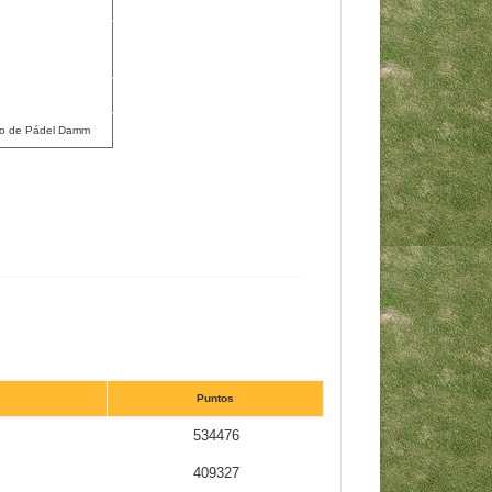
co de Pádel Damm
Puntos
534476
409327