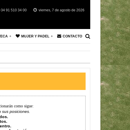
34 91 510 34 00
viernes, 7 de agosto de 2026
TECA
MUJER Y PADEL
CONTACTO
cionarán como sigue:
an sus posiciones.
odos.
tos.
entro.