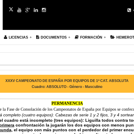
+
LICENCIAS
DOCUMENTOS
FORMACIÓN
HEMERO
XXXV CAMPEONATO DE ESPAÑA POR EQUIPOS DE 1ª CAT. ABSOLUTA
Cuadro: ABSOLUTO - Género - Masculino
PERMANENCIA
e la Fase de Consolación de los Campeonatos de España por Equipos se confec
tá completo (cuatro equipos): Cabezas de serie 1 y 2 fijos, 3 y 4 sorte
 el cuadro está incompleto (tres equipos): Liguilla todos contra t
primera
confrontación la jugarán los dos equipos con menos pun
gunda
, el equipo con más puntos con el perdedor del primer encu