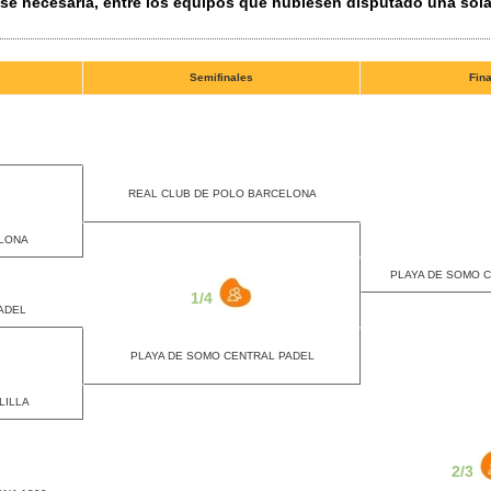
uese necesaria, entre los equipos que hubiesen disputado una sol
Semifinales
Fina
REAL CLUB DE POLO BARCELONA
ELONA
PLAYA DE SOMO 
1/4
ADEL
PLAYA DE SOMO CENTRAL PADEL
LILLA
2/3