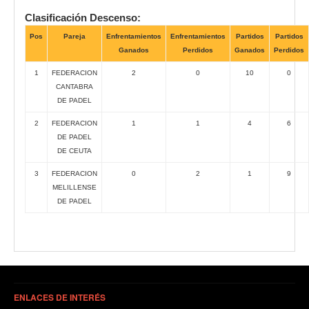
Clasificación Descenso:
Pos
Pareja
Enfrentamientos
Enfrentamientos
Partidos
Partidos
Ganados
Perdidos
Ganados
Perdidos
1
FEDERACION
2
0
10
0
CANTABRA
DE PADEL
2
FEDERACION
1
1
4
6
DE PADEL
DE CEUTA
3
FEDERACION
0
2
1
9
MELILLENSE
DE PADEL
ENLACES DE INTERÉS