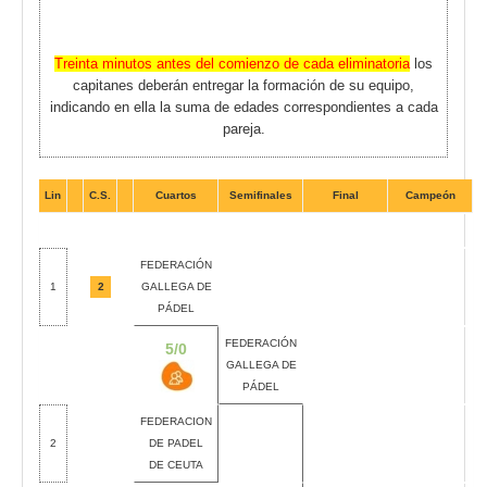
Treinta minutos antes del comienzo de cada eliminatoria
los
capitanes deberán entregar la formación de su equipo,
indicando en ella la suma de edades correspondientes a cada
pareja.
Lin
C.S.
Cuartos
Semifinales
Final
Campeón
FEDERACIÓN
1
2
GALLEGA DE
PÁDEL
FEDERACIÓN
5/0
GALLEGA DE
PÁDEL
FEDERACION
2
DE PADEL
DE CEUTA