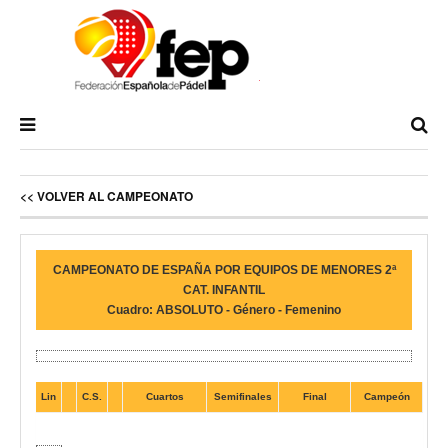
<< VOLVER AL CAMPEONATO
CAMPEONATO DE ESPAÑA POR EQUIPOS DE MENORES 2ª
CAT. INFANTIL
Cuadro: ABSOLUTO - Género - Femenino
Lin
C.S.
Cuartos
Semifinales
Final
Campeón