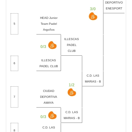
DEPORTIVO
3/0
ENESPORT
HEAD Junior
5
Team Padel
Argoños
ILLESCAS
PADEL
0/3
CLUB
ILLESCAS
6
PADEL CLUB
C.D. LAS
MARIAS - B
1/2
CIUDAD
7
DEPORTIVA
AMAYA
C.D. LAS
0/3
MARIAS - B
C.D. LAS
8