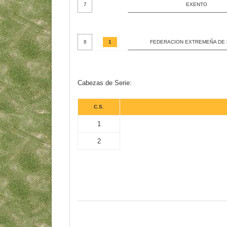
7
EXENTO
8
1
FEDERACION EXTREMEÑA DE
Cabezas de Serie:
C.S.
1
2