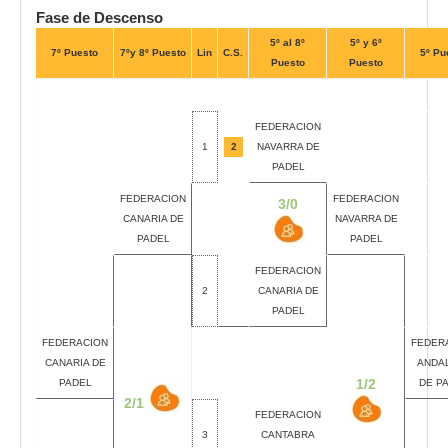
Fase de Descenso
5º al 8º
5º y 6º
7º Puesto
7ºy 8º Puesto
Lin
C.S.
5º Pu
Puesto
Puesto
FEDERACION
1
2
NAVARRA DE
PADEL
FEDERACION
FEDERACION
3/0
CANARIA DE
NAVARRA DE
PADEL
PADEL
FEDERACION
2
CANARIA DE
PADEL
FEDERACION
FEDER
CANARIA DE
ANDA
1/2
PADEL
DE P
2/1
FEDERACION
3
CANTABRA