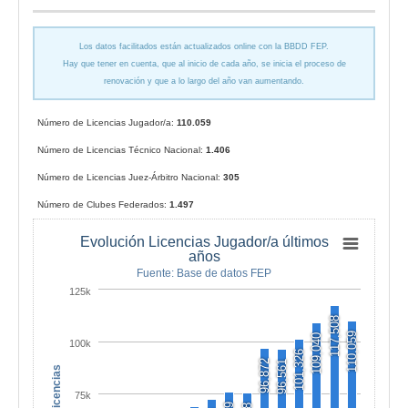
Los datos facilitados están actualizados online con la BBDD FEP.
Hay que tener en cuenta, que al inicio de cada año, se inicia el proceso de
renovación y que a lo largo del año van aumentando.
Número de Licencias Jugador/a:
110.059
Número de Licencias Técnico Nacional:
1.406
Número de Licencias Juez-Árbitro Nacional:
305
Número de Clubes Federados:
1.497
Evolución Licencias Jugador/a últimos
años
Fuente: Base de datos FEP
125k
117,508
110,059
109,040
100k
101,326
96,872
96,561
75k