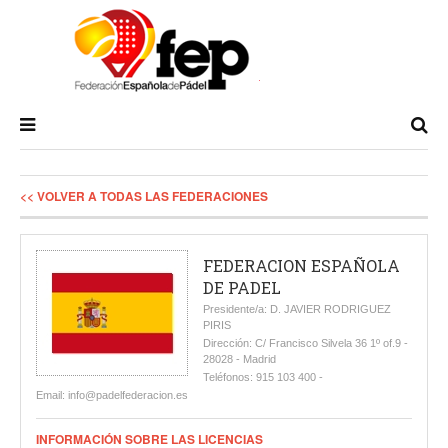
<< VOLVER A TODAS LAS FEDERACIONES
FEDERACION ESPAÑOLA
DE PADEL
Presidente/a: D. JAVIER RODRIGUEZ
PIRIS
Dirección: C/ Francisco Silvela 36 1º of.9 -
28028 - Madrid
Teléfonos: 915 103 400 -
Email: info@padelfederacion.es
INFORMACIÓN SOBRE LAS LICENCIAS