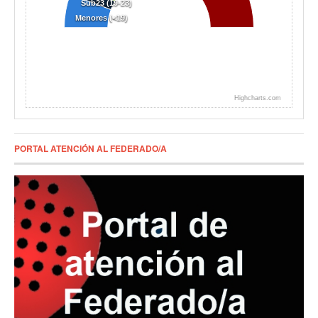
Sub23 (19-23)
Menores (<19)
Highcharts.com
PORTAL ATENCIÓN AL FEDERADO/A