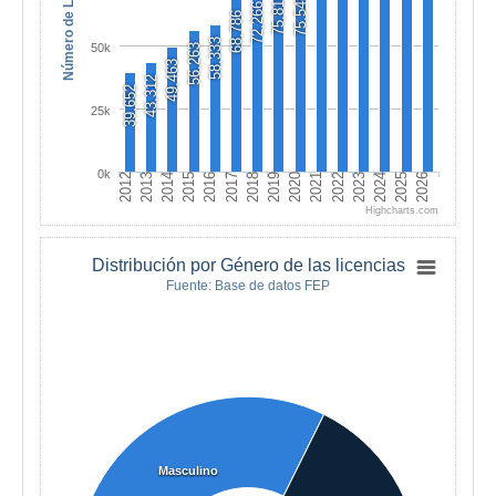
Número de Licencias
75,819
75,548
72,266
68,786
58,333
50k
56,263
49,463
43,312
39,652
25k
0k
2013
2018
2023
2012
2017
2022
2016
2021
2026
2015
2020
2025
2014
2019
2024
Highcharts.com
Distribución por Género de las licencias
Fuente: Base de datos FEP
Masculino