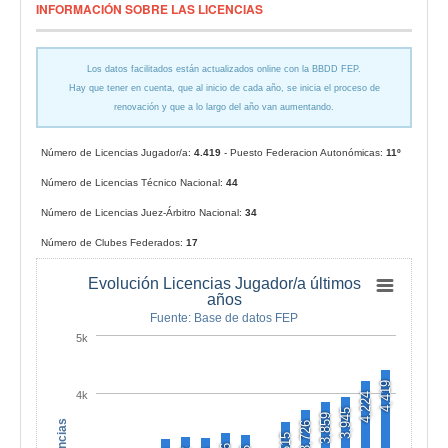
INFORMACIÓN SOBRE LAS LICENCIAS
Los datos facilitados están actualizados online con la BBDD FEP.
Hay que tener en cuenta, que al inicio de cada año, se inicia el proceso de
renovación y que a lo largo del año van aumentando.
Número de Licencias Jugador/a:
4.419
- Puesto Federacion Autonómicas:
11º
Número de Licencias Técnico Nacional:
44
Número de Licencias Juez-Árbitro Nacional:
34
Número de Clubes Federados:
17
Evolución Licencias Jugador/a últimos
años
Fuente: Base de datos FEP
5k
4,419
4k
4,224
3,945
3,859
3,726
3,515