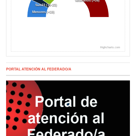
Veteranos (>39)
Sub23 (19-23)
Menores (<19)
Highcharts.com
PORTAL ATENCIÓN AL FEDERADO/A