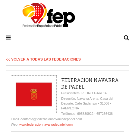
<< VOLVER A TODAS LAS FEDERACIONES
FEDERACION NAVARRA
DE PADEL
Presidente/a: PEDRO GARCIA
Dirección: Navarra Arena. Casa del
Deporte. Calle Sadar s/n - 31006 -
PAMPLONA
Teléfonos: 695830922 - 657266438
Email: contacto@federacionnavarradepadel.com
Web:
www.federacionnavarradepadel.com