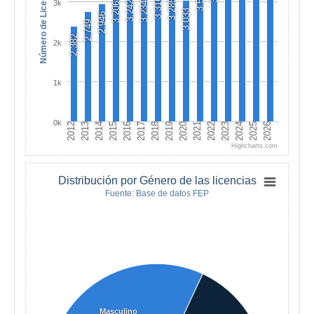
Número de Licencias
3,316
3,285
3k
3,242
3,234
3,206
3,033
2,946
2,749
2,382
2k
1k
0k
2012
2013
2014
2015
2016
2017
2018
2019
2020
2021
2022
2023
2024
2025
2026
Highcharts.com
Distribución por Género de las licencias
Fuente: Base de datos FEP
Masculino