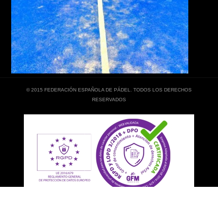
© 2015 FEDERACIÓN ESPAÑOLA DE PÁDEL. TODOS LOS DERECHOS
RESERVADOS
EXTRANET
|
CANAL DE DENUNCIAS
|
POLÍTICA DE PRIVACIDAD
|
POLÍTICA DE
COOKIES
|
AVISO LEGAL
|
EJERCICIO DE DERECHOS ARSOL
|
MAPA WEB