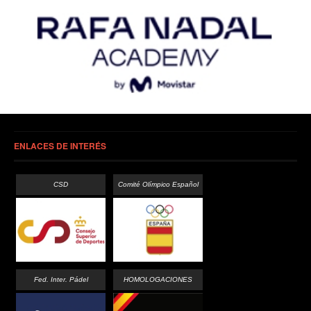
ENLACES DE INTERÉS
CSD
Comité Olímpico Español
Fed. Inter. Pádel
HOMOLOGACIONES