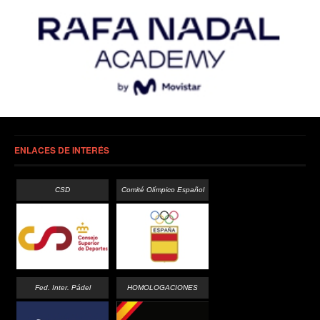
ENLACES DE INTERÉS
CSD
Comité Olímpico Español
Fed. Inter. Pádel
HOMOLOGACIONES