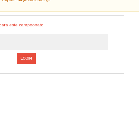
Capitán:
Alejandro corell gil
o para este campeonato
LOGIN