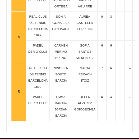
DERIO CLUB
LACHIONDO
MARTIN
ORTEGA
AGUIRRE
REAL CLUB
SONIA
AUREA
0
3
--
DE TENNIS
GONZALEZ
CASTELLA
BARCELONA
CANOVACA
FERREON
1899
4
PADEL
CARMEN
SOFIA
6
6
--
DERIO CLUB
MERINO
SANTOS
BUENO
MENENDEZ
REAL CLUB
NINOSKA
MARTA
7
6
--
DE TENNIS
SOUTO
REXACH
BARCELONA
GARCIA
ITOIZ
1899
5
PADEL
EMMA
BELEN
6
4
--
DERIO CLUB
MARTIN-
ALVAREZ
JORDAN
GOICOECHEA
GARCIA