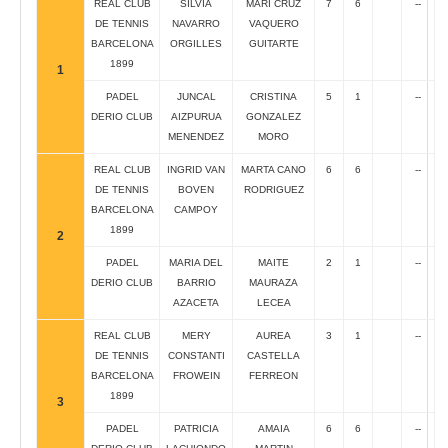
REAL CLUB
SILVIA
MARI CRUZ
7
6
--
DE TENNIS
NAVARRO
VAQUERO
BARCELONA
ORGILLES
GUITARTE
1899
1
PADEL
JUNCAL
CRISTINA
5
1
--
DERIO CLUB
AIZPURUA
GONZALEZ
MENENDEZ
MORO
REAL CLUB
INGRID VAN
MARTA CANO
6
6
--
DE TENNIS
BOVEN
RODRIGUEZ
BARCELONA
CAMPOY
1899
2
PADEL
MARIA DEL
MAITE
2
1
--
DERIO CLUB
BARRIO
MAURAZA
AZACETA
LECEA
REAL CLUB
MERY
AUREA
3
1
--
DE TENNIS
CONSTANTI
CASTELLA
BARCELONA
FROWEIN
FERREON
1899
3
PADEL
PATRICIA
AMAIA
6
6
--