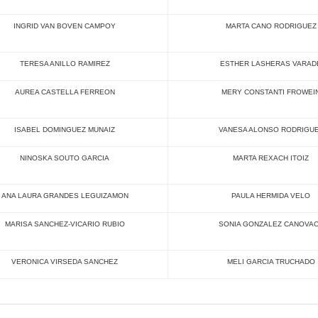
INGRID VAN BOVEN CAMPOY
MARTA CANO RODRIGUEZ
TERESA ANILLO RAMIREZ
ESTHER LASHERAS VARAD
AUREA CASTELLA FERREON
MERY CONSTANTI FROWEI
ISABEL DOMINGUEZ MUNAIZ
VANESA ALONSO RODRIGU
NINOSKA SOUTO GARCIA
MARTA REXACH ITOIZ
ANA LAURA GRANDES LEGUIZAMON
PAULA HERMIDA VELO
MARISA SANCHEZ-VICARIO RUBIO
SONIA GONZALEZ CANOVA
VERONICA VIRSEDA SANCHEZ
MELI GARCIA TRUCHADO