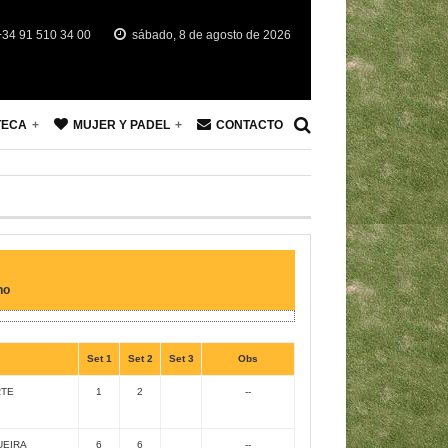
34 91 510 34 00
sábado, 8 de agosto de 2026
TECA
MUJER Y PADEL
CONTACTO
no
Set 1
Set 2
Set 3
Obs
RTE
1
2
--
UEIRA
6
6
--