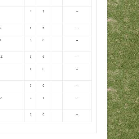
4
3
--
E
6
6
--
N
0
0
--
EZ
6
6
--
1
0
--
6
6
--
CA
2
1
--
6
6
--