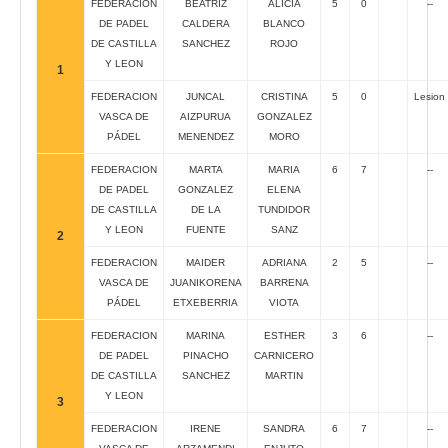
FEDERACION
BEATRIZ
ALICIA
5
0
--
DE PADEL
CALDERA
BLANCO
DE CASTILLA
SANCHEZ
ROJO
Y LEON
1
FEDERACION
JUNCAL
CRISTINA
5
0
Lesion
VASCA DE
AIZPURUA
GONZALEZ
PÁDEL
MENENDEZ
MORO
FEDERACION
MARTA
MARIA
6
7
--
DE PADEL
GONZALEZ
ELENA
DE CASTILLA
DE LA
TUNDIDOR
Y LEON
FUENTE
SANZ
2
FEDERACION
MAIDER
ADRIANA
2
5
--
VASCA DE
JUANIKORENA
BARRENA
PÁDEL
ETXEBERRIA
VIOTA
FEDERACION
MARINA
ESTHER
3
6
--
DE PADEL
PINACHO
CARNICERO
DE CASTILLA
SANCHEZ
MARTIN
Y LEON
3
FEDERACION
IRENE
SANDRA
6
7
--