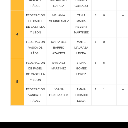
VASCA DE
ARZAMENDI
ENJUTO
PÁDEL
GARCIA
GUISADO
FEDERACION
MELANIA
TANIA
6
6
--
DE PADEL
MERINO SAEZ
MARIA
DE CASTILLA
REVERT
Y LEON
MARTINEZ
4
FEDERACION
MARIA DEL
MAITE
1
0
--
VASCA DE
BARRIO
MAURAZA
PÁDEL
AZACETA
LECEA
FEDERACION
EVA DIEZ
SILVIA
6
6
--
DE PADEL
MARTINEZ
GOMEZ
DE CASTILLA
LOPEZ
Y LEON
5
FEDERACION
JOANA
AMAIA
1
1
--
VASCA DE
GRACIA ACHA
ECHARRI
PÁDEL
LEIVA