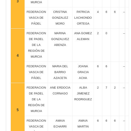
3
MURCIA
FEDERACION
CRISTINA
PATRICIA
4
6
6
--
VASCA DE
GONZALEZ
LACHIONDO
PÁDEL
MORO
ORTEGA
FEDERACION
MARINA
ANA GOMEZ
2
0
--
DE PADEL
GONZALVEZ
ALEMAN
DE LA
ABENZA
REGIÓN DE
4
MURCIA
FEDERACION
MARIA DEL
JOANA
6
6
--
VASCA DE
BARRIO
GRACIA
PÁDEL
AZACETA
ACHA
FEDERACION
ANE ERDOCIA
ALBA
2
7
2
--
DE PADEL
CORNAGO
JIMENEZ
DE LA
RODRIGUEZ
REGIÓN DE
5
MURCIA
FEDERACION
AMAIA
AMAIA
6
6
6
--
VASCA DE
ECHARRI
MARTIN