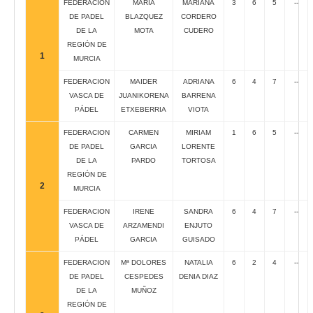
FEDERACION
MARIA
MARIANA
3
6
5
--
DE PADEL
BLAZQUEZ
CORDERO
DE LA
MOTA
CUDERO
REGIÓN DE
1
MURCIA
FEDERACION
MAIDER
ADRIANA
6
4
7
--
VASCA DE
JUANIKORENA
BARRENA
PÁDEL
ETXEBERRIA
VIOTA
FEDERACION
CARMEN
MIRIAM
1
6
5
--
DE PADEL
GARCIA
LORENTE
DE LA
PARDO
TORTOSA
REGIÓN DE
2
MURCIA
FEDERACION
IRENE
SANDRA
6
4
7
--
VASCA DE
ARZAMENDI
ENJUTO
PÁDEL
GARCIA
GUISADO
FEDERACION
Mª DOLORES
NATALIA
6
2
4
--
DE PADEL
CESPEDES
DENIA DIAZ
DE LA
MUÑOZ
REGIÓN DE