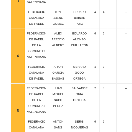
3
VALENCIANA
FEDERACIO
TONI
EDUARD
4
4
--
CATALANA
BUENO
BAINAD
DE PADEL
GOMEZ
PUIG
FEDERACION
ALEX
EDUARDO
6
6
--
DE PADEL
ARROYO
ALONSO
DE LA
ALBERT
CHILLARON
COMUNITAT
4
VALENCIANA
FEDERACIO
AITOR
GERARD
4
3
--
CATALANA
GARCIA
GODO
DE PADEL
BASSAS
ORTEGA
FEDERACION
JUAN
SALVADOR
2
4
--
DE PADEL
MIGUEL
ORIA
DE LA
SUCH
ORTEGA
COMUNITAT
PEREZ
5
VALENCIANA
FEDERACIO
ANTON
SERGI
6
6
--
CATALANA
SANS
NOGUERAS