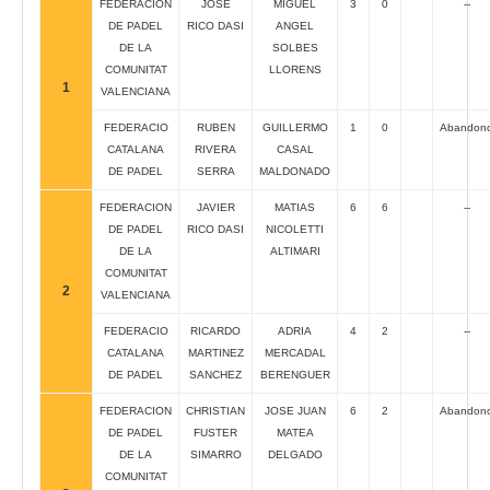
FEDERACION
JOSE
MIGUEL
3
0
--
DE PADEL
RICO DASI
ANGEL
DE LA
SOLBES
COMUNITAT
LLORENS
1
VALENCIANA
FEDERACIO
RUBEN
GUILLERMO
1
0
Abandon
CATALANA
RIVERA
CASAL
DE PADEL
SERRA
MALDONADO
FEDERACION
JAVIER
MATIAS
6
6
--
DE PADEL
RICO DASI
NICOLETTI
DE LA
ALTIMARI
COMUNITAT
2
VALENCIANA
FEDERACIO
RICARDO
ADRIA
4
2
--
CATALANA
MARTINEZ
MERCADAL
DE PADEL
SANCHEZ
BERENGUER
FEDERACION
CHRISTIAN
JOSE JUAN
6
2
Abandon
DE PADEL
FUSTER
MATEA
DE LA
SIMARRO
DELGADO
COMUNITAT