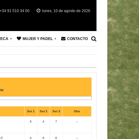
+34 91 510 34 00
lunes, 10 de agosto de 2026
TECA
MUJER Y PADEL
CONTACTO
no
Set 1
Set 2
Set 3
Obs
6
4
7
--
EZ
4
6
6
--