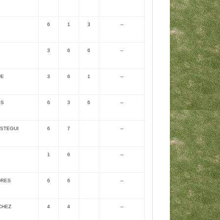
6
1
3
--
3
6
6
--
UE
3
6
1
--
OS
6
3
6
--
STEGUI
6
7
--
1
6
--
DRES
6
6
--
CHEZ
4
4
--