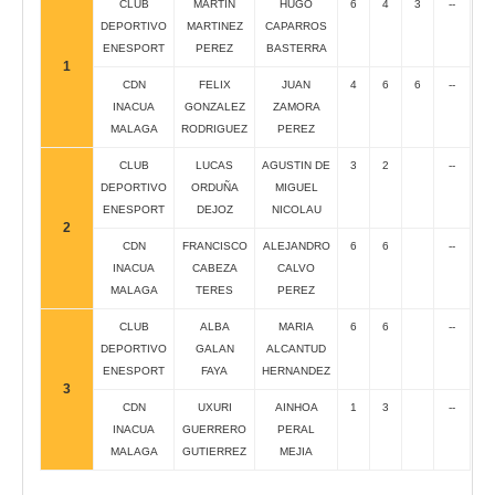
CLUB
MARTIN
HUGO
6
4
3
--
DEPORTIVO
MARTINEZ
CAPARROS
ENESPORT
PEREZ
BASTERRA
1
CDN
FELIX
JUAN
4
6
6
--
INACUA
GONZALEZ
ZAMORA
MALAGA
RODRIGUEZ
PEREZ
CLUB
LUCAS
AGUSTIN DE
3
2
--
DEPORTIVO
ORDUÑA
MIGUEL
ENESPORT
DEJOZ
NICOLAU
2
CDN
FRANCISCO
ALEJANDRO
6
6
--
INACUA
CABEZA
CALVO
MALAGA
TERES
PEREZ
CLUB
ALBA
MARIA
6
6
--
DEPORTIVO
GALAN
ALCANTUD
ENESPORT
FAYA
HERNANDEZ
3
CDN
UXURI
AINHOA
1
3
--
INACUA
GUERRERO
PERAL
MALAGA
GUTIERREZ
MEJIA