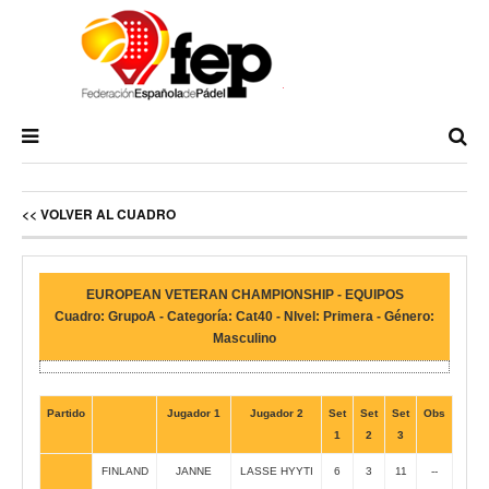
<< VOLVER AL CUADRO
EUROPEAN VETERAN CHAMPIONSHIP - EQUIPOS
Cuadro: GrupoA - Categoría: Cat40 - NIvel: Primera - Género:
Masculino
Partido
Jugador 1
Jugador 2
Set
Set
Set
Obs
1
2
3
FINLAND
JANNE
LASSE HYYTI
6
3
11
--