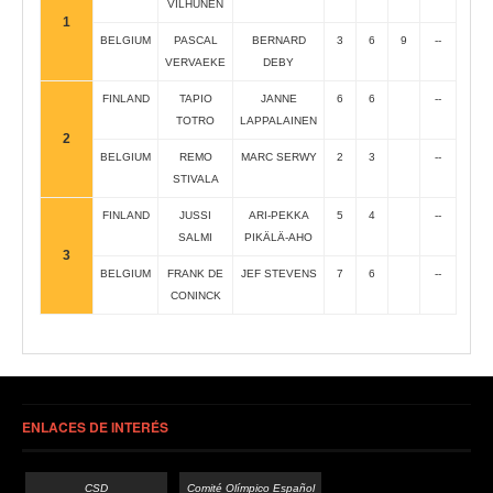
VILHUNEN
1
BELGIUM
PASCAL
BERNARD
3
6
9
--
VERVAEKE
DEBY
FINLAND
TAPIO
JANNE
6
6
--
TOTRO
LAPPALAINEN
2
BELGIUM
REMO
MARC SERWY
2
3
--
STIVALA
FINLAND
JUSSI
ARI-PEKKA
5
4
--
SALMI
PIKÄLÄ-AHO
3
BELGIUM
FRANK DE
JEF STEVENS
7
6
--
CONINCK
ENLACES DE INTERÉS
CSD
Comité Olímpico Español