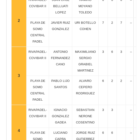
COVIBAR II
BELLUATI
MOYANO
LOPEZ
TOLEDO
2
PLAYA DE
JAVIER RUIZ
URI BOTELLO
7
2
7
--
SOMO
GONZALEZ
COHEN
CENTRAL
PADEL
RIVAPADEL-
ANTONIO
MAXIMILIANO
3
6
3
--
COVIBAR II
FERNANDEZ
SERGIO
CANO
GRABIEL
MARTINEZ
3
PLAYA DE
PABLO LIJO
ALVARO
6
2
2
--
SOMO
SANTOS
CEPERO
CENTRAL
RODRIGUEZ
PADEL
RIVAPADEL-
IGNACIO
SEBASTIAN
3
3
--
COVIBAR II
GONZALEZ
NERONE
GADEA
COSENTINO
4
PLAYA DE
LUCIANO
JORGE RUIZ
6
6
--
SOMO
CAPRA
GUTIERREZ