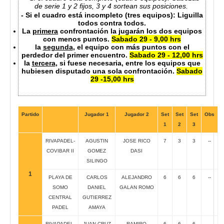
de serie 1 y 2 fijos, 3 y 4 sortean sus posiciones.
- Si el cuadro está incompleto (tres equipos): Liguilla
todos contra todos.
La
primera
confrontación la jugarán los dos equipos
con menos puntos.
Sabado 29 - 9,00 hrs
la
segunda
, el equipo con más puntos con el
perdedor del primer encuentro.
Sabado 29 - 12,00 hrs
la
tercera
, si fuese necesaria, entre los equipos que
hubiesen disputado una sola confrontación.
Sabado
29 -15,00 hrs
Partido
Jugador 1
Jugador 2
Set
Set
Set
Obs
1
2
3
RIVAPADEL-
AGUSTIN
JOSE RICO
7
3
3
--
COVIBAR II
GOMEZ
DASI
SILINGO
1
PLAYA DE
CARLOS
ALEJANDRO
6
6
6
--
SOMO
DANIEL
GALAN ROMO
CENTRAL
GUTIERREZ
PADEL
AMAYA
RIVAPADEL-
JUAN CRUZ
RAMIRO
6
6
6
--