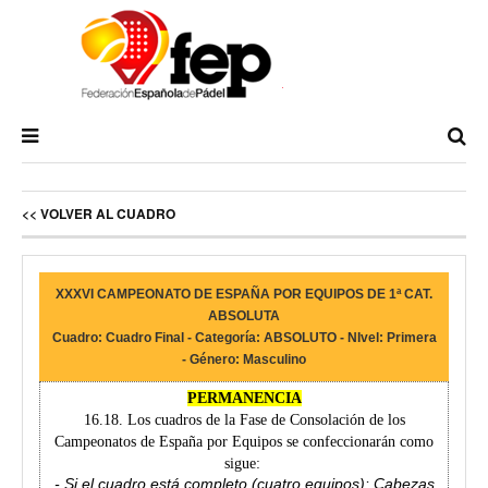
<< VOLVER AL CUADRO
XXXVI CAMPEONATO DE ESPAÑA POR EQUIPOS DE 1ª CAT.
ABSOLUTA
Cuadro: Cuadro Final - Categoría: ABSOLUTO - NIvel: Primera
- Género: Masculino
PERMANENCIA
16.18. Los cuadros de la Fase de Consolación de los
Campeonatos de España por Equipos se confeccionarán como
sigue:
- Si el cuadro está completo (cuatro equipos): Cabezas