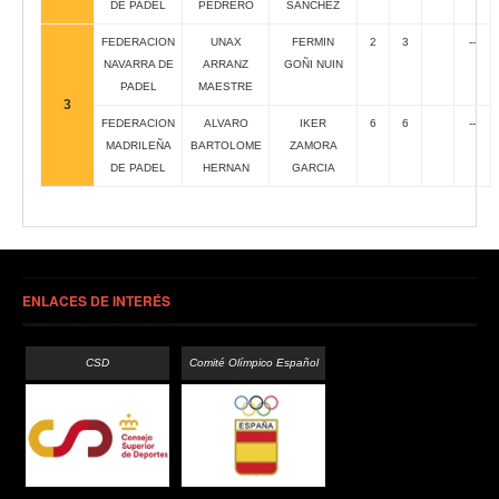
DE PADEL
PEDRERO
SANCHEZ
FEDERACION
UNAX
FERMIN
2
3
--
NAVARRA DE
ARRANZ
GOÑI NUIN
PADEL
MAESTRE
3
FEDERACION
ALVARO
IKER
6
6
--
MADRILEÑA
BARTOLOME
ZAMORA
DE PADEL
HERNAN
GARCIA
ENLACES DE INTERÉS
CSD
Comité Olímpico Español