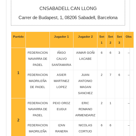
CNSABADELL CAN LLONG
Carrer de Budapest, 1, 08206 Sabadell, Barcelona
Partido
Jugador 1
Jugador 2
Set
Set
Set
Obs
1
2
3
FEDERACION
IÑIGO
AIMAR GOÑI
6
6
3
--
NAVARRA DE
CALVO
LACABE
PADEL
SANTAMARIA
1
FEDERACION
ASIER
JUAN
2
7
6
--
MADRILEÑA
MARTINEZ
ANTONIO
DE PADEL
LOPEZ
MAGAN
SANCHEZ
FEDERACION
PEIO OROZ
ERIC
2
1
--
NAVARRA DE
EUGUI
ROMANO
PADEL
ARMENDARIZ
2
FEDERACION
IZAN
NICOLAS
6
6
--
MADRILEÑA
RANERA
CORTIJO