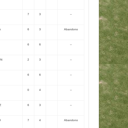
7
3
--
A
6
3
Abandono
6
6
--
ON
2
3
--
6
6
--
0
4
--
Z
6
3
--
O
7
4
Abandono