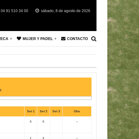
34 91 510 34 00
sábado, 8 de agosto de 2026
TECA
MUJER Y PADEL
CONTACTO
o
Set 1
Set 2
Set 3
Obs
6
6
--
1
4
--