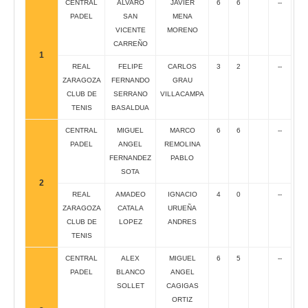
CENTRAL
ALVARO
JAVIER
6
6
--
PADEL
SAN
MENA
VICENTE
MORENO
CARREÑO
1
REAL
FELIPE
CARLOS
3
2
--
ZARAGOZA
FERNANDO
GRAU
CLUB DE
SERRANO
VILLACAMPA
TENIS
BASALDUA
CENTRAL
MIGUEL
MARCO
6
6
--
PADEL
ANGEL
REMOLINA
FERNANDEZ
PABLO
SOTA
2
REAL
AMADEO
IGNACIO
4
0
--
ZARAGOZA
CATALA
URUEÑA
CLUB DE
LOPEZ
ANDRES
TENIS
CENTRAL
ALEX
MIGUEL
6
5
--
PADEL
BLANCO
ANGEL
SOLLET
CAGIGAS
ORTIZ