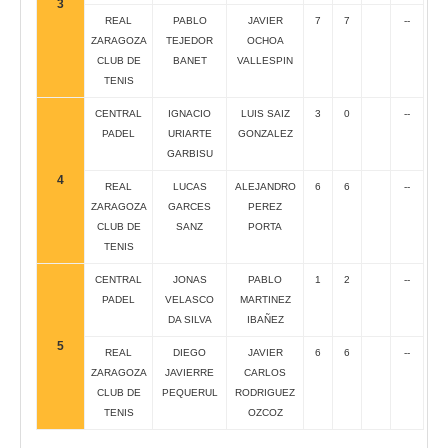
3
REAL
PABLO
JAVIER
7
7
--
ZARAGOZA
TEJEDOR
OCHOA
CLUB DE
BANET
VALLESPIN
TENIS
CENTRAL
IGNACIO
LUIS SAIZ
3
0
--
PADEL
URIARTE
GONZALEZ
GARBISU
4
REAL
LUCAS
ALEJANDRO
6
6
--
ZARAGOZA
GARCES
PEREZ
CLUB DE
SANZ
PORTA
TENIS
CENTRAL
JONAS
PABLO
1
2
--
PADEL
VELASCO
MARTINEZ
DA SILVA
IBAÑEZ
5
REAL
DIEGO
JAVIER
6
6
--
ZARAGOZA
JAVIERRE
CARLOS
CLUB DE
PEQUERUL
RODRIGUEZ
TENIS
OZCOZ