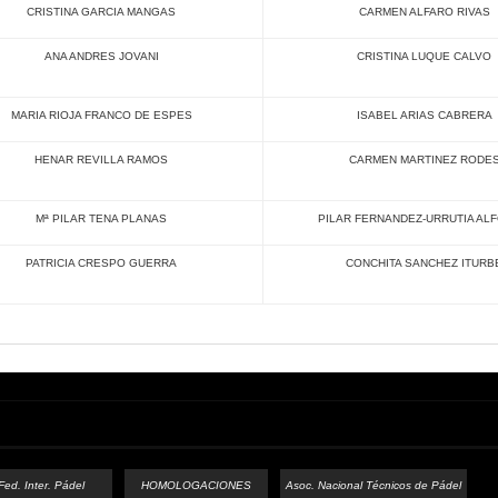
CRISTINA GARCIA MANGAS
CARMEN ALFARO RIVAS
ANA ANDRES JOVANI
CRISTINA LUQUE CALVO
MARIA RIOJA FRANCO DE ESPES
ISABEL ARIAS CABRERA
HENAR REVILLA RAMOS
CARMEN MARTINEZ RODE
Mª PILAR TENA PLANAS
PILAR FERNANDEZ-URRUTIA AL
PATRICIA CRESPO GUERRA
CONCHITA SANCHEZ ITURB
Fed. Inter. Pádel
HOMOLOGACIONES
Asoc. Nacional Técnicos de Pádel