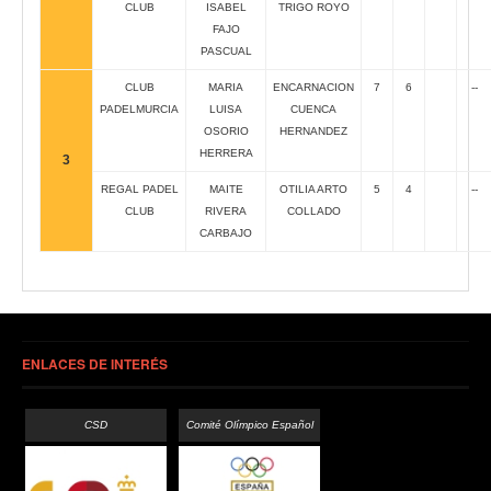
CLUB
ISABEL
TRIGO ROYO
FAJO
PASCUAL
CLUB
MARIA
ENCARNACION
7
6
--
PADELMURCIA
LUISA
CUENCA
OSORIO
HERNANDEZ
HERRERA
3
REGAL PADEL
MAITE
OTILIA ARTO
5
4
--
CLUB
RIVERA
COLLADO
CARBAJO
ENLACES DE INTERÉS
CSD
Comité Olímpico Español