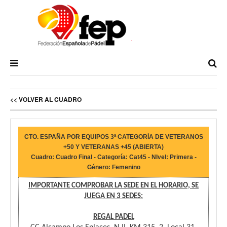
<< VOLVER AL CUADRO
CTO. ESPAÑA POR EQUIPOS 3ª CATEGORÍA DE VETERANOS
+50 Y VETERANAS +45 (ABIERTA)
Cuadro: Cuadro Final - Categoría: Cat45 - NIvel: Primera -
Género: Femenino
IMPORTANTE COMPROBAR LA SEDE EN EL HORARIO, SE
JUEGA EN 3 SEDES:
REGAL PADEL