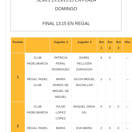
DOMINGO
FINAL 13:15 EN REGAL
Partido
Jugador 1
Jugador 2
Set
Set
Set
Obs
1
2
3
CLUB
PATRICIA
ISABEL
6
6
--
PADELMURCIA
PERAL
PELLICER
RODRIGUEZ
ZARAGOZA
1
REGAL PADEL
MARIA
SILVIA MIGUEL
2
1
--
CLUB
RAMOS DE
BACHILLER
MIGUEL DE
MIGUEL
CLUB
PILAR
RAQUEL GRAS
6
4
2
--
PADELMURCIA
LOPEZ
GIL
LOPEZ
2
REGAL PADEL
MARIA
EVA MARIA
2
6
6
--