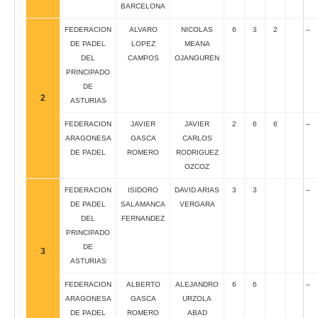
BARCELONA
FEDERACION
ALVARO
NICOLAS
6
3
2
--
DE PADEL
LOPEZ
MEANA
DEL
CAMPOS
OJANGUREN
PRINCIPADO
DE
2
ASTURIAS
FEDERACION
JAVIER
JAVIER
2
6
6
--
ARAGONESA
GASCA
CARLOS
DE PADEL
ROMERO
RODRIGUEZ
OZCOZ
FEDERACION
ISIDORO
DAVID ARIAS
3
3
--
DE PADEL
SALAMANCA
VERGARA
DEL
FERNANDEZ
PRINCIPADO
DE
3
ASTURIAS
FEDERACION
ALBERTO
ALEJANDRO
6
6
--
ARAGONESA
GASCA
URZOLA
DE PADEL
ROMERO
ABAD