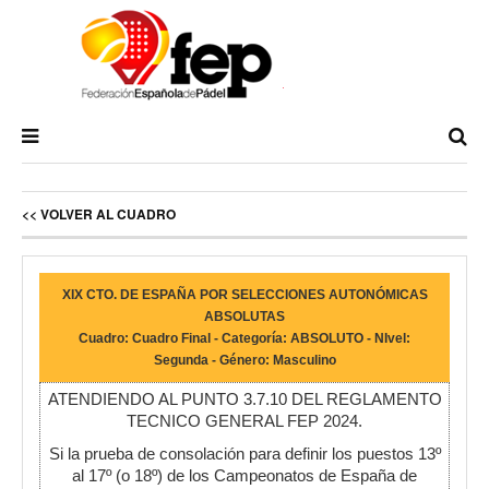
<< VOLVER AL CUADRO
XIX CTO. DE ESPAÑA POR SELECCIONES AUTONÓMICAS
ABSOLUTAS
Cuadro: Cuadro Final - Categoría: ABSOLUTO - NIvel:
Segunda - Género: Masculino
ATENDIENDO AL PUNTO 3.7.10 DEL REGLAMENTO
TECNICO GENERAL FEP 2024.
Si la prueba de consolación para definir los puestos 13º
al 17º (o 18º) de los Campeonatos de España de