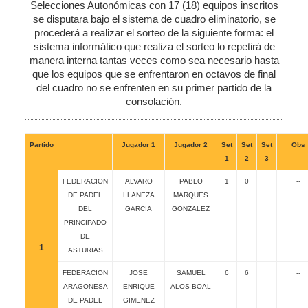
Selecciones Autonómicas con 17 (18) equipos inscritos
se disputara bajo el sistema de cuadro eliminatorio, se
procederá a realizar el sorteo de la siguiente forma: el
sistema informático que realiza el sorteo lo repetirá de
manera interna tantas veces como sea necesario hasta
que los equipos que se enfrentaron en octavos de final
del cuadro no se enfrenten en su primer partido de la
consolación.
Partido
Jugador 1
Jugador 2
Set
Set
Set
Obs
1
2
3
FEDERACION
ALVARO
PABLO
1
0
--
DE PADEL
LLANEZA
MARQUES
DEL
GARCIA
GONZALEZ
PRINCIPADO
DE
1
ASTURIAS
FEDERACION
JOSE
SAMUEL
6
6
--
ARAGONESA
ENRIQUE
ALOS BOAL
DE PADEL
GIMENEZ