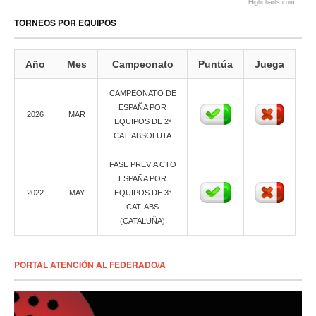
Highcharts.com
TORNEOS POR EQUIPOS
Año
Mes
Campeonato
Puntúa
Juega
CAMPEONATO DE
ESPAÑA POR
2026
MAR
EQUIPOS DE 2ª
CAT. ABSOLUTA
FASE PREVIA CTO
ESPAÑA POR
2022
MAY
EQUIPOS DE 3ª
CAT. ABS
(CATALUÑA)
PORTAL ATENCIÓN AL FEDERADO/A