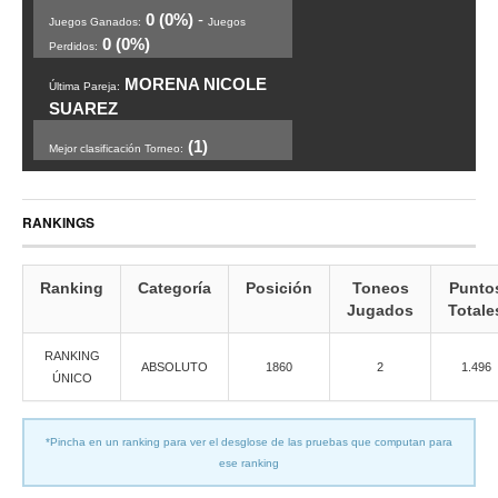
0 (0%)
-
Juegos Ganados:
Juegos
0 (0%)
Perdidos:
MORENA NICOLE
Última Pareja:
SUAREZ
(1)
Mejor clasificación Torneo:
RANKINGS
Ranking
Categoría
Posición
Toneos
Punto
Jugados
Totale
RANKING
ABSOLUTO
1860
2
1.496
ÚNICO
*Pincha en un ranking para ver el desglose de las pruebas que computan para
ese ranking