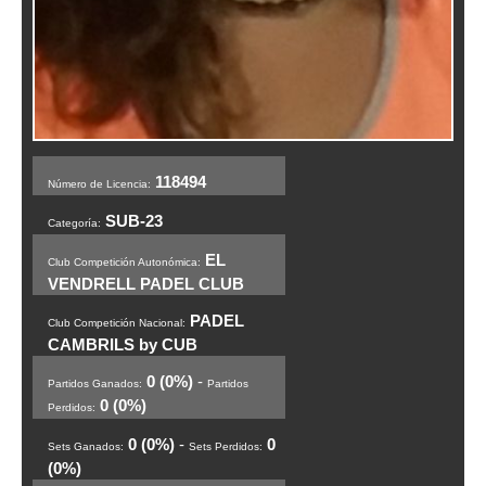
118494
Número de Licencia:
SUB-23
Categoría:
EL
Club Competición Autonómica:
VENDRELL PADEL CLUB
PADEL
Club Competición Nacional:
CAMBRILS by CUB
0 (0%)
-
Partidos Ganados:
Partidos
0 (0%)
Perdidos:
0 (0%)
-
0
Sets Ganados:
Sets Perdidos:
(0%)