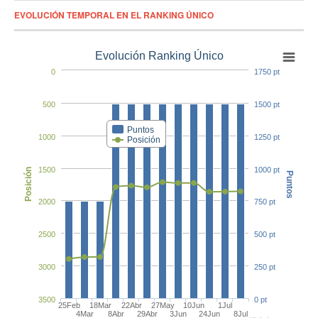
EVOLUCIÓN TEMPORAL EN EL RANKING ÚNICO
Evolución Ranking Único
0
1750 pt
500
1500 pt
Puntos
1000
1250 pt
Posición
1500
1000 pt
Posición
Puntos
2000
750 pt
2500
500 pt
3000
250 pt
3500
0 pt
25Feb
18Mar
22Abr
27May
10Jun
1Jul
4Mar
8Abr
29Abr
3Jun
24Jun
8Jul