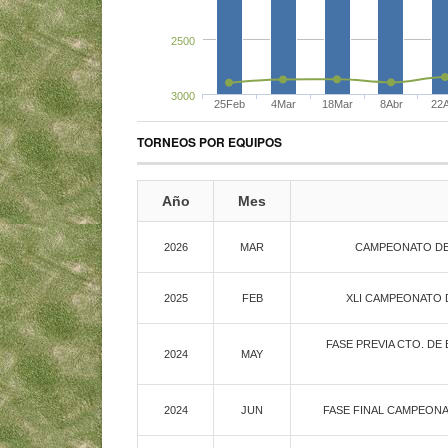
2500
3000
25Feb
4Mar
18Mar
8Abr
22
TORNEOS POR EQUIPOS
Año
Mes
2026
MAR
CAMPEONATO DE 
2025
FEB
XLI CAMPEONATO D
FASE PREVIA CTO. DE 
2024
MAY
2024
JUN
FASE FINAL CAMPEONA