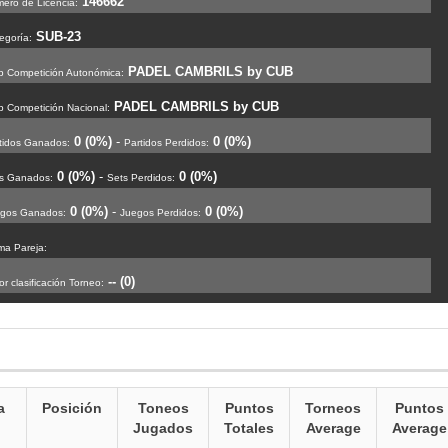
146662
ero de Licencia:
SUB-23
egoría:
PADEL CAMBRILS by CUB
b Competición Autonómica:
PADEL CAMBRILS by CUB
b Competición Nacional:
0 (0%)
-
0 (0%)
tidos Ganados:
Partidos Perdidos:
0 (0%)
-
0 (0%)
s Ganados:
Sets Perdidos:
0 (0%)
-
0 (0%)
gos Ganados:
Juegos Perdidos:
ima Pareja:
-- (0)
or clasificación Torneo:
a
Posición
Toneos
Puntos
Torneos
Puntos
Jugados
Totales
Average
Average