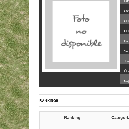
Núm
Cat
Clu
Clu
Par
Set
Jue
Últ
Mej
RANKINGS
Ranking
Categorí