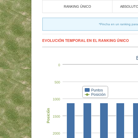
RANKING ÚNICO
ABSOLUT
*Pincha en un ranking para
EVOLUCIÓN TEMPORAL EN EL RANKING ÚNICO
0
500
Puntos
Posición
1000
Posición
1500
2000