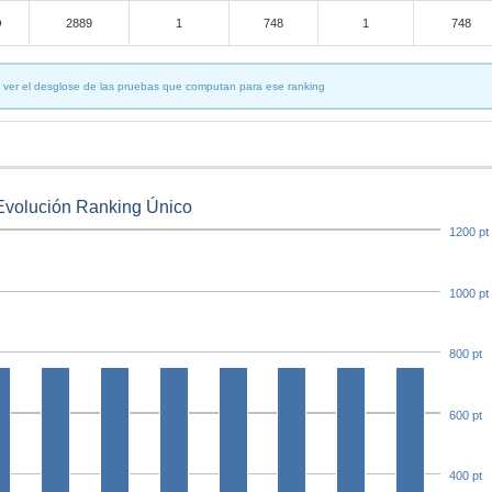
O
2889
1
748
1
748
 ver el desglose de las pruebas que computan para ese ranking
Evolución Ranking Único
1200 pt
1000 pt
800 pt
600 pt
400 pt