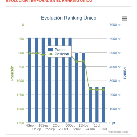
EVOLUCIÓN TEMPORAL EN EL RANKING ÚNICO
Evolución Ranking Único
0
7000 pt
250
6000 pt
Puntos
500
5000 pt
Posición
750
4000 pt
Posición
Puntos
1000
3000 pt
1250
2000 pt
1500
1000 pt
1750
0 pt
4Sep
18Sep
2Oct
30Oct
13Nov
1Jul
11Sep
25Sep
23Oct
6Nov
24Jun
8Jul
Highcharts.com