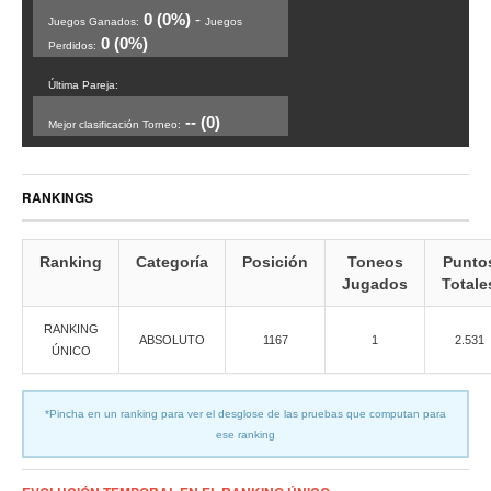
0 (0%)
-
Juegos Ganados:
Juegos
0 (0%)
Perdidos:
Última Pareja:
-- (0)
Mejor clasificación Torneo:
RANKINGS
Ranking
Categoría
Posición
Toneos
Punto
Jugados
Totale
RANKING
ABSOLUTO
1167
1
2.531
ÚNICO
*Pincha en un ranking para ver el desglose de las pruebas que computan para
ese ranking