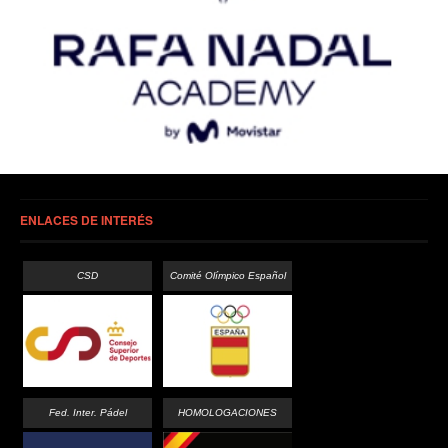
ENLACES DE INTERÉS
CSD
Comité Olímpico Español
Fed. Inter. Pádel
HOMOLOGACIONES