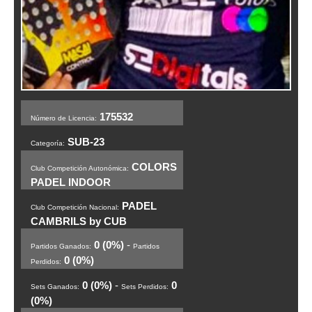
175532
Número de Licencia:
SUB-23
Categoría:
COLORS
Club Competición Autonómica:
PADEL INDOOR
PADEL
Club Competición Nacional:
CAMBRILS by CUB
0 (0%)
-
Partidos Ganados:
Partidos
0 (0%)
Perdidos:
0 (0%)
-
0
Sets Ganados:
Sets Perdidos:
(0%)