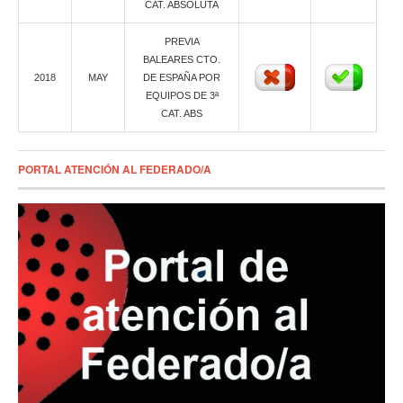
CAT. ABSOLUTA
PREVIA
BALEARES CTO.
2018
MAY
DE ESPAÑA POR
EQUIPOS DE 3ª
CAT. ABS
PORTAL ATENCIÓN AL FEDERADO/A