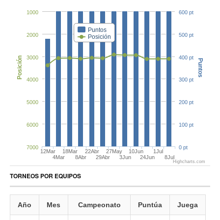
1000
600 pt
Puntos
2000
500 pt
Posición
3000
400 pt
Posición
Puntos
4000
300 pt
5000
200 pt
6000
100 pt
7000
0 pt
12Mar
18Mar
22Abr
27May
10Jun
1Jul
4Mar
8Abr
29Abr
3Jun
24Jun
8Jul
Highcharts.com
TORNEOS POR EQUIPOS
Año
Mes
Campeonato
Puntúa
Juega