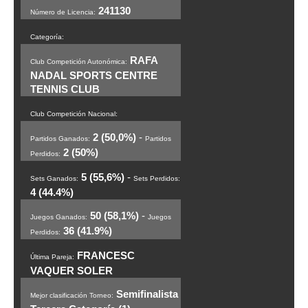
241130
Número de Licencia:
Categoría:
RAFA
Club Competición Autonómica:
NADAL SPORTS CENTRE
TENNIS CLUB
Club Competición Nacional:
2 (50,0%)
-
Partidos Ganados:
Partidos
2 (50%)
Perdidos:
5 (55,6%)
-
Sets Ganados:
Sets Perdidos:
4 (44.4%)
50 (58,1%)
-
Juegos Ganados:
Juegos
36 (41.9%)
Perdidos:
FRANCESC
Última Pareja:
VAQUER SOLER
Semifinalista
Mejor clasificación Torneo: