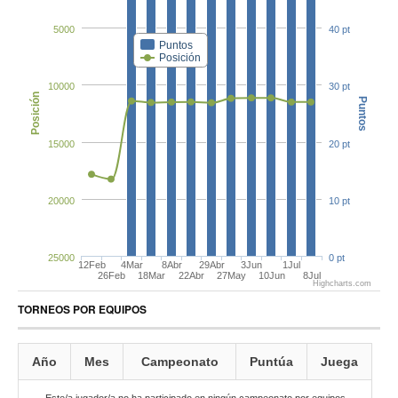
5000
40 pt
Puntos
Posición
10000
30 pt
Posición
Puntos
15000
20 pt
20000
10 pt
25000
0 pt
12Feb
4Mar
8Abr
29Abr
3Jun
1Jul
26Feb
18Mar
22Abr
27May
10Jun
8Jul
Highcharts.com
TORNEOS POR EQUIPOS
Año
Mes
Campeonato
Puntúa
Juega