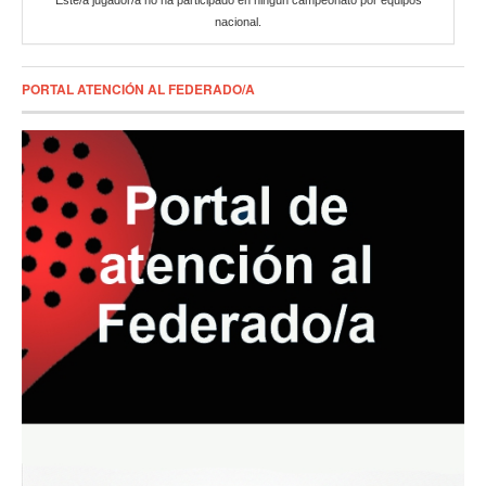
Este/a jugador/a no ha participado en ningún campeonato por equipos
nacional.
PORTAL ATENCIÓN AL FEDERADO/A