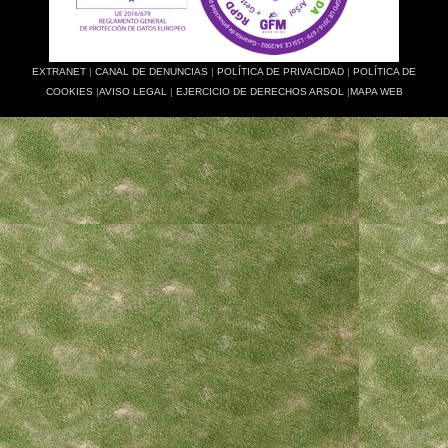
EXTRANET
|
CANAL DE DENUNCIAS
|
POLÍTICA DE PRIVACIDAD
|
POLÍTICA DE
COOKIES
|
AVISO LEGAL
|
EJERCICIO DE DERECHOS ARSOL
|
MAPA WEB