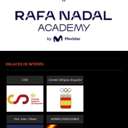
ENLACES DE INTERÉS
CSD
Comité Olímpico Español
Fed. Inter. Pádel
HOMOLOGACIONES