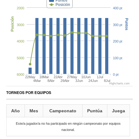
Puntos
Posición
2000
400 pt
Posición
Puntos
3000
300 pt
4000
200 pt
5000
100 pt
6000
0 pt
22May
18Mar
22Abr
27May
10Jun
1Jul
4Mar
8Abr
29Abr
3Jun
24Jun
8Jul
Highcharts.com
TORNEOS POR EQUIPOS
Año
Mes
Campeonato
Puntúa
Juega
Este/a jugador/a no ha participado en ningún campeonato por equipos
nacional.