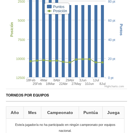
2500
80 pt
Puntos
Posición
5000
60 pt
Posición
Puntos
7500
40 pt
10000
20 pt
12500
0 pt
18Feb
4Mar
8Abr
29Abr
3Jun
1Jul
25Feb
18Mar
22Abr
27May
10Jun
8Jul
Highcharts.com
TORNEOS POR EQUIPOS
Año
Mes
Campeonato
Puntúa
Juega
Este/a jugador/a no ha participado en ningún campeonato por equipos
nacional.