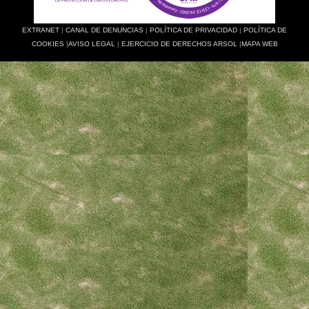
EXTRANET
|
CANAL DE DENUNCIAS
|
POLÍTICA DE PRIVACIDAD
|
POLÍTICA DE
COOKIES
|
AVISO LEGAL
|
EJERCICIO DE DERECHOS ARSOL
|
MAPA WEB