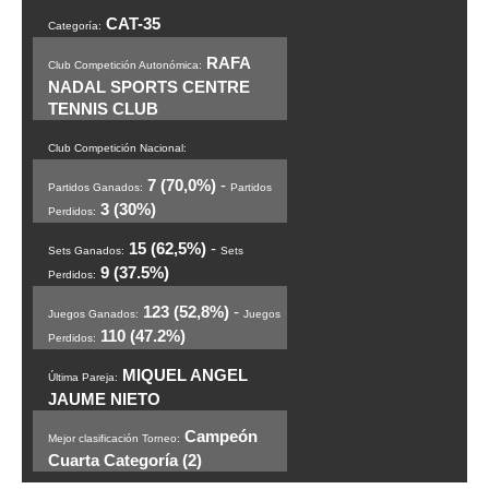
CAT-35
Categoría:
RAFA
Club Competición Autonómica:
NADAL SPORTS CENTRE
TENNIS CLUB
Club Competición Nacional:
7 (70,0%)
-
Partidos Ganados:
Partidos
3 (30%)
Perdidos:
15 (62,5%)
-
Sets Ganados:
Sets
9 (37.5%)
Perdidos:
123 (52,8%)
-
Juegos Ganados:
Juegos
110 (47.2%)
Perdidos:
MIQUEL ANGEL
Última Pareja:
JAUME NIETO
Campeón
Mejor clasificación Torneo:
Cuarta Categoría (2)