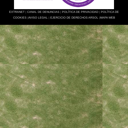
EXTRANET
|
CANAL DE DENUNCIAS
|
POLÍTICA DE PRIVACIDAD
|
POLÍTICA DE
COOKIES
|
AVISO LEGAL
|
EJERCICIO DE DERECHOS ARSOL
|
MAPA WEB