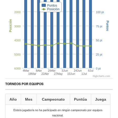
Puntos
Posición
2000
100 pt
Posición
Puntos
3000
75 pt
4000
50 pt
5000
25 pt
6000
0 pt
4Mar
8Abr
29Abr
3Jun
24Jun
8Jul
18Mar
22Abr
27May
10Jun
1Jul
Highcharts.com
TORNEOS POR EQUIPOS
Año
Mes
Campeonato
Puntúa
Juega
Este/a jugador/a no ha participado en ningún campeonato por equipos
nacional.