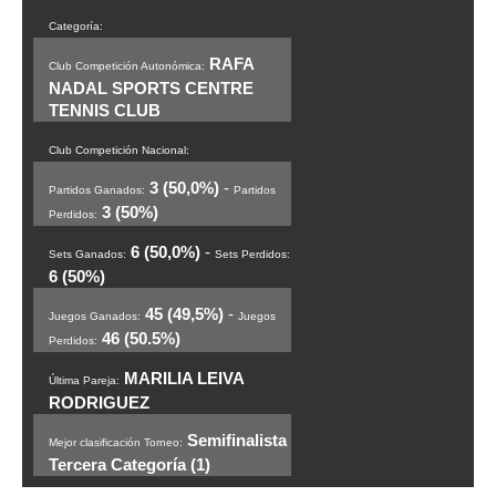
Categoría:
RAFA
Club Competición Autonómica:
NADAL SPORTS CENTRE
TENNIS CLUB
Club Competición Nacional:
3 (50,0%)
-
Partidos Ganados:
Partidos
3 (50%)
Perdidos:
6 (50,0%)
-
Sets Ganados:
Sets Perdidos:
6 (50%)
45 (49,5%)
-
Juegos Ganados:
Juegos
46 (50.5%)
Perdidos:
MARILIA LEIVA
Última Pareja:
RODRIGUEZ
Semifinalista
Mejor clasificación Torneo:
Tercera Categoría (1)