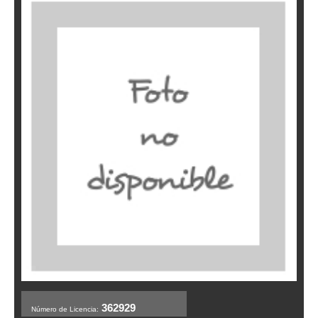
362929
Número de Licencia: