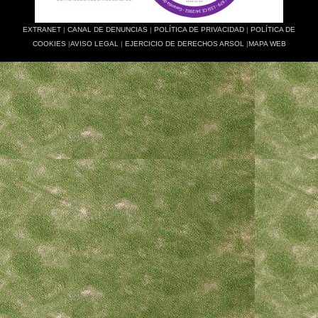
EXTRANET
|
CANAL DE DENUNCIAS
|
POLÍTICA DE PRIVACIDAD
|
POLÍTICA DE
COOKIES
|
AVISO LEGAL
|
EJERCICIO DE DERECHOS ARSOL
|
MAPA WEB