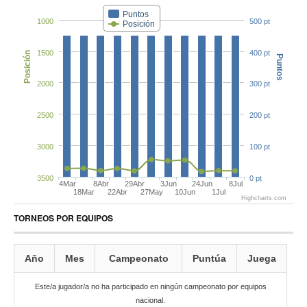
Puntos
1000
500 pt
Posición
1500
400 pt
Posición
Puntos
2000
300 pt
2500
200 pt
3000
100 pt
3500
0 pt
4Mar
8Abr
29Abr
3Jun
24Jun
8Jul
18Mar
22Abr
27May
10Jun
1Jul
Highcharts.com
TORNEOS POR EQUIPOS
Año
Mes
Campeonato
Puntúa
Juega
Este/a jugador/a no ha participado en ningún campeonato por equipos
nacional.