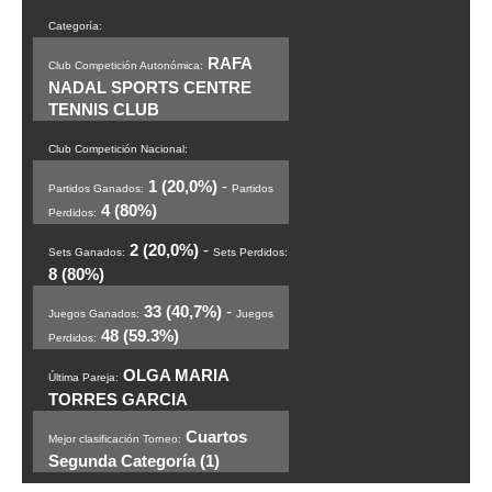
Categoría:
RAFA
Club Competición Autonómica:
NADAL SPORTS CENTRE
TENNIS CLUB
Club Competición Nacional:
1 (20,0%)
-
Partidos Ganados:
Partidos
4 (80%)
Perdidos:
2 (20,0%)
-
Sets Ganados:
Sets Perdidos:
8 (80%)
33 (40,7%)
-
Juegos Ganados:
Juegos
48 (59.3%)
Perdidos:
OLGA MARIA
Última Pareja:
TORRES GARCIA
Cuartos
Mejor clasificación Torneo:
Segunda Categoría (1)