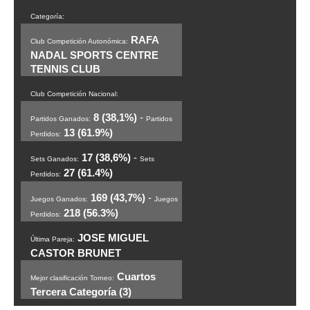
Categoría:
RAFA
Club Competición Autonómica:
NADAL SPORTS CENTRE
TENNIS CLUB
Club Competición Nacional:
8 (38,1%)
-
Partidos Ganados:
Partidos
13 (61.9%)
Perdidos:
17 (38,6%)
-
Sets Ganados:
Sets
27 (61.4%)
Perdidos:
169 (43,7%)
-
Juegos Ganados:
Juegos
218 (56.3%)
Perdidos:
JOSE MIGUEL
Última Pareja:
CASTOR BRUNET
Cuartos
Mejor clasificación Torneo:
Tercera Categoría (3)