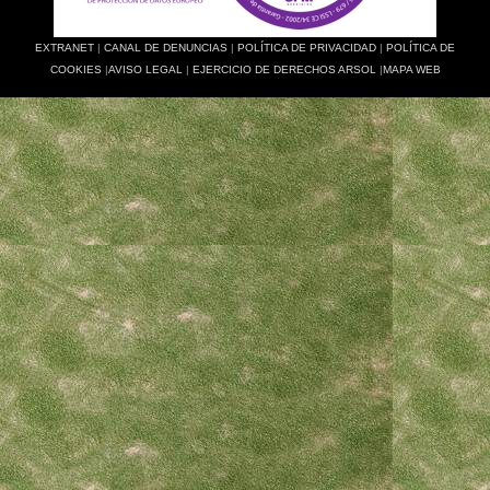
EXTRANET
|
CANAL DE DENUNCIAS
|
POLÍTICA DE PRIVACIDAD
|
POLÍTICA DE
COOKIES
|
AVISO LEGAL
|
EJERCICIO DE DERECHOS ARSOL
|
MAPA WEB