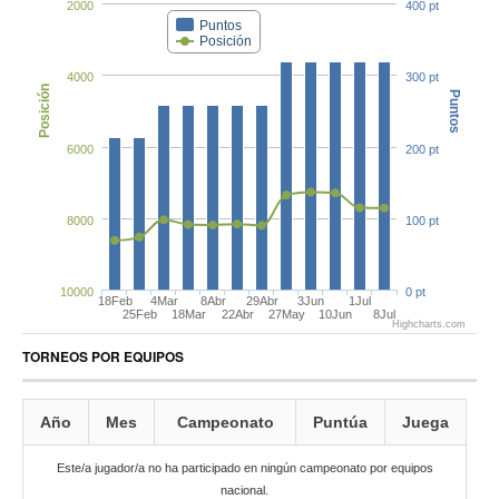
2000
400 pt
Puntos
Posición
4000
300 pt
Posición
Puntos
6000
200 pt
8000
100 pt
10000
0 pt
18Feb
4Mar
8Abr
29Abr
3Jun
1Jul
25Feb
18Mar
22Abr
27May
10Jun
8Jul
Highcharts.com
TORNEOS POR EQUIPOS
Año
Mes
Campeonato
Puntúa
Juega
Este/a jugador/a no ha participado en ningún campeonato por equipos
nacional.